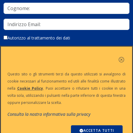
Autorizzo al trattamento dei dati
Iscriviti
Questo sito o gli strumenti terzi da questo utilizzati si avvalgono di
cookie necessari al funzionamento ed utili alle finalità come illustrato
nella
Cookie Policy
. Puoi accettare o rifiutare tutti i cookie in una
Partita Iva:
Capitale
Iscrizione
Reg. Imp. n°
volta sola, utilizzando i pulsanti nella parte inferiore di questa finestra
IT13383650150
Sociale: €
REA n° MI-
MI-2001-
oppure personalizzare la scelta.
10.500 i.v.
1645521
94354
Le nostre informative :
Privacy
-
Cookie
-
Pec
Consulta la nostra informativa sulla privacy
:
digiway@legalmail.it
Copyright © Digiway Srl - Designed by Digiway Srl - Powered by HCL
Software Domino
ACCETTA TUTTI