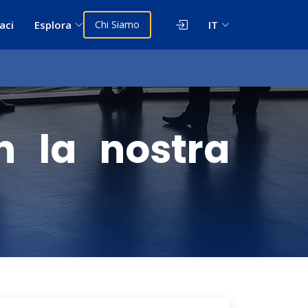
aci
Esplora
Chi Siamo
IT
n la nostra