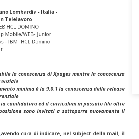
no Lombardia - Italia -
n Telelavoro
WEB HCL DOMINO
pp Mobile/WEB- Junior
tus - IBM" HCL Domino
or
sabile la conoscenza di Xpages mentre la conoscenza
renziale
rimento minima è la 9.0.1 la conoscenza delle release
erenziale
ia candidatura ed il curriculum in passato (
da oltre
 posizione sono invitati a sottoporre nuovamente il
t
avendo cura di indicare, nel subject della mail, il