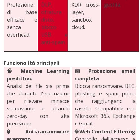
Protezione
DLP,
XDR cross-
gestita.
di base
cifratura
layer,
efficace e
disco,
sandbox
senza
blocco
cloud.
overhead.
USB e
anti-spam.
Funzionalità principali
🧠
Machine Learning
📧
Protezione email
predittivo
completa
Analisi dei file sia prima
Blocca ransomware, BEC,
che durante l'esecuzione
phishing e spam prima
per rilevare minacce
che raggiungano la
sconosciute e attacchi
casella. Compatibile con
zero-day con alta
Microsoft 365, Exchange
precisione.
e Gmail.
🔒
Anti-ransomware
🌐
Web Content Filtering
avanzato
Controllo dell'accesso a