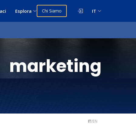
aci
Esplora
Chi Siamo
IT
 marketing
IT
/
EN