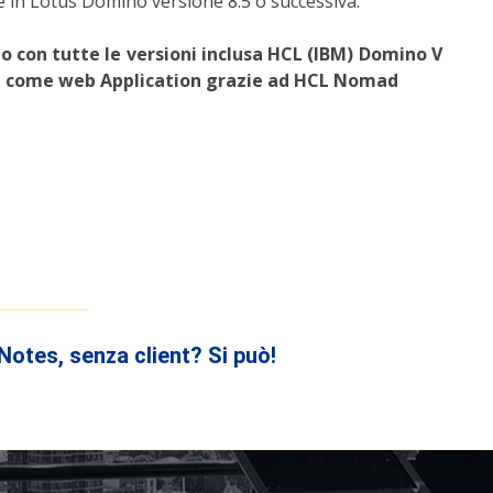
te in Lotus Domino versione 8.5 o successiva.
zo con tutte le versioni inclusa HCL (IBM) Domino V
che come web Application grazie ad HCL Nomad
Notes, senza client? Si può!