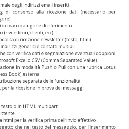
rmale degli indirizzi email inseriti
ag di consenso alla ricezione dati (necessario per
igore)
 in macrocategorie di riferimento
 (rivenditori, clienti, ecc)
alità di ricezione newsletter (testo, html)
ndirizzi generici e contatti multipli
e con verifica dati e segnalazione eventuali doppioni
icrosoft Excel o CSV (Comma Separated Value)
zzazione in modalità Push o Pull con una rubrica Lotus
ess Book) esterna
tribuzione separata delle funzionalità
t per la ricezione in prova dei messaggi
n testo o in HTML multipart
ittente
 html per la verifica prima dell’invio effettivo
oggetto che nel testo del messaggio, per l’inserimento