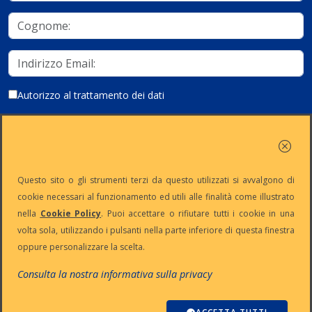
Autorizzo al trattamento dei dati
Iscriviti
Questo sito o gli strumenti terzi da questo utilizzati si avvalgono di
cookie necessari al funzionamento ed utili alle finalità come illustrato
nella
Cookie Policy
. Puoi accettare o rifiutare tutti i cookie in una
Partita Iva:
Capitale
Iscrizione
Reg. Imp. n°
volta sola, utilizzando i pulsanti nella parte inferiore di questa finestra
IT13383650150
Sociale: €
REA n° MI-
MI-2001-
oppure personalizzare la scelta.
10.500 i.v.
1645521
94354
Le nostre informative :
Privacy
-
Cookie
-
Pec
Consulta la nostra informativa sulla privacy
:
digiway@legalmail.it
Copyright © Digiway Srl - Designed by Digiway Srl - Powered by HCL
Software Domino