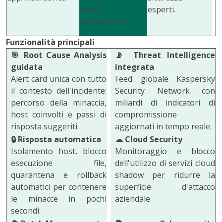
senza
esperti.
compromessi.
Funzionalità principali
🎯
Root Cause Analysis
📡
Threat Intelligence
guidata
integrata
Alert card unica con tutto
Feed globale Kaspersky
il contesto dell'incidente:
Security Network con
percorso della minaccia,
miliardi di indicatori di
host coinvolti e passi di
compromissione
risposta suggeriti.
aggiornati in tempo reale.
🔒
Risposta automatica
☁
Cloud Security
Isolamento host, blocco
Monitoraggio e blocco
esecuzione file,
dell'utilizzo di servizi cloud
quarantena e rollback
shadow per ridurre la
automatici per contenere
superficie d'attacco
le minacce in pochi
aziendale.
secondi.