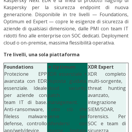
Kaspersky Next EDR è la linea di prodotti flagship di
Kaspersky per la sicurezza endpoint di nuova
generazione. Disponibile in tre livelli — Foundations,
Optimum ed Expert — copre le esigenze di sicurezza di
aziende di qualsiasi dimensione, dalle PMI con team IT
ridotti fino alle enterprise con SOC dedicati. Deployment
cloud o on-premise, massima flessibilità operativa.
Tre livelli, una sola piattaforma
Foundations
★
Optimum
XDR Expert
Protezione EPP
EDR essenziale +
XDR completo
avanzata con EDR
risposta guidata,
multi-sorgente,
essenziale. Ideale
cloud security,
threat hunting
per aziende con
patch
avanzato,
team IT di base.
management.
integrazione
Anti-ransomware,
Tutto ciò che
SIEM/SOAR,
fileless malware
serve per
forensics. Per
defense, controllo
difendersi con
SOC e team di
app/web/device.
risorse limitate,
sicurezza