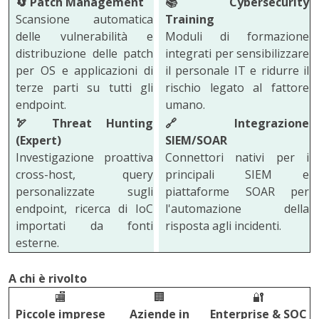
🔄
Patch Management
📚
Cybersecurity
Scansione automatica
Training
delle vulnerabilità e
Moduli di formazione
distribuzione delle patch
integrati per sensibilizzare
per OS e applicazioni di
il personale IT e ridurre il
terze parti su tutti gli
rischio legato al fattore
endpoint.
umano.
🏹
Threat Hunting
🔗
Integrazione
(Expert)
SIEM/SOAR
Investigazione proattiva
Connettori nativi per i
cross-host, query
principali SIEM e
personalizzate sugli
piattaforme SOAR per
endpoint, ricerca di IoC
l'automazione della
importati da fonti
risposta agli incidenti.
esterne.
A chi è rivolto
🏬
🏢
🔐
Piccole imprese
Aziende in
Enterprise & SOC