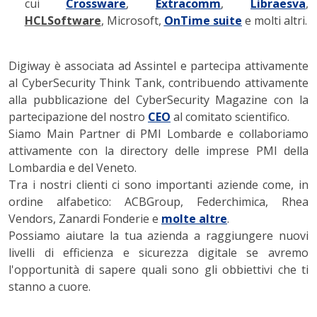
cui
Crossware
,
Extracomm
,
Libraesva
,
HCLSoftware
, Microsoft,
OnTime suite
e molti altri.
Digiway è associata ad Assintel e partecipa attivamente
al CyberSecurity Think Tank, contribuendo attivamente
alla pubblicazione del CyberSecurity Magazine con la
partecipazione del nostro
CEO
al comitato scientifico.
Siamo Main Partner di PMI Lombarde e collaboriamo
attivamente con la directory delle imprese PMI della
Lombardia e del Veneto.
Tra i nostri clienti ci sono importanti aziende come, in
ordine alfabetico: ACBGroup, Federchimica, Rhea
Vendors, Zanardi Fonderie e
molte altre
.
Possiamo aiutare la tua azienda a raggiungere nuovi
livelli di efficienza e sicurezza digitale se avremo
l'opportunità di sapere quali sono gli obbiettivi che ti
stanno a cuore.