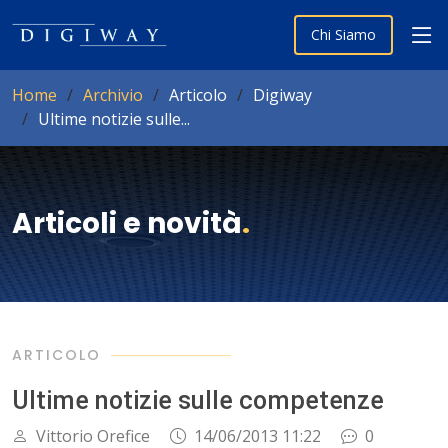
Chi Siamo
Home
Archivio
Articolo
Digiway
Ultime notizie sulle...
Articoli e novità
.
ARTICOLO
Ultime notizie sulle competenze
Vittorio Orefice
14/06/2013 11:22
0