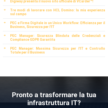
Digiway presenta il nuovo sito ufficiale di VCarder™!
Tre modi di lavorare con HCL Domino: la mia esperienza
sul campo
PEC e Firma Digitale in un Unico Workflow: Efficienza per il
Business, Sicurezza per l'IT
PEC Manager: Sicurezza Blindata delle Credenziali e
Compliance GDPR Garantita
PEC Manager: Massima Sicurezza per l'IT e Controllo
Totale per il Business
Pronto a trasformare la tua
infrastruttura IT?