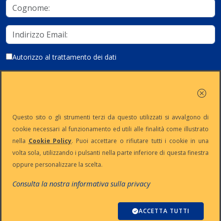
Autorizzo al trattamento dei dati
Iscriviti
Questo sito o gli strumenti terzi da questo utilizzati si avvalgono di
cookie necessari al funzionamento ed utili alle finalità come illustrato
nella
Cookie Policy
. Puoi accettare o rifiutare tutti i cookie in una
Partita Iva:
Capitale
Iscrizione
Reg. Imp. n°
volta sola, utilizzando i pulsanti nella parte inferiore di questa finestra
IT13383650150
Sociale: €
REA n° MI-
MI-2001-
oppure personalizzare la scelta.
10.500 i.v.
1645521
94354
Le nostre informative :
Privacy
-
Cookie
-
Pec
Consulta la nostra informativa sulla privacy
:
digiway@legalmail.it
Copyright © Digiway Srl - Designed by Digiway Srl - Powered by HCL
Software Domino
ACCETTA TUTTI