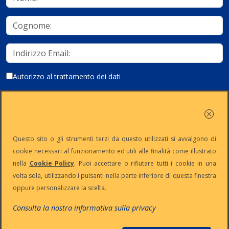
Autorizzo al trattamento dei dati
Iscriviti
Questo sito o gli strumenti terzi da questo utilizzati si avvalgono di
cookie necessari al funzionamento ed utili alle finalità come illustrato
nella
Cookie Policy
. Puoi accettare o rifiutare tutti i cookie in una
Partita Iva:
Capitale
Iscrizione
Reg. Imp. n°
volta sola, utilizzando i pulsanti nella parte inferiore di questa finestra
IT13383650150
Sociale: €
REA n° MI-
MI-2001-
oppure personalizzare la scelta.
10.500 i.v.
1645521
94354
Le nostre informative :
Privacy
-
Cookie
-
Pec
Consulta la nostra informativa sulla privacy
:
digiway@legalmail.it
Copyright © Digiway Srl - Designed by Digiway Srl - Powered by HCL