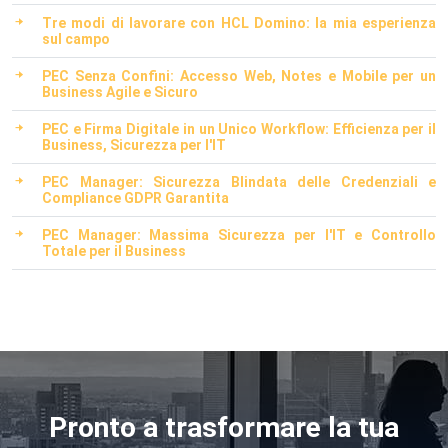
Tre modi di lavorare con HCL Domino: la mia esperienza
sul campo
PEC Senza Confini: Accesso Web, Notes e Mobile per un
Business Agile e Sicuro
PEC e Firma Digitale in un Unico Workflow: Efficienza per il
Business, Sicurezza per l'IT
PEC Manager: Sicurezza Blindata delle Credenziali e
Compliance GDPR Garantita
PEC Manager: Massima Sicurezza per l'IT e Controllo
Totale per il Business
Pronto a trasformare la tua