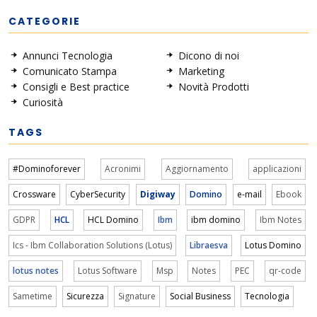
CATEGORIE
Annunci Tecnologia
Dicono di noi
Comunicato Stampa
Marketing
Consigli e Best practice
Novità Prodotti
Curiosità
TAGS
#Dominoforever
Acronimi
Aggiornamento
applicazioni
Crossware
CyberSecurity
Digiway
Domino
e-mail
Ebook
GDPR
HCL
HCL Domino
Ibm
ibm domino
Ibm Notes
Ics - Ibm Collaboration Solutions (Lotus)
Libraesva
Lotus Domino
lotus notes
Lotus Software
Msp
Notes
PEC
qr-code
Sametime
Sicurezza
Signature
Social Business
Tecnologia