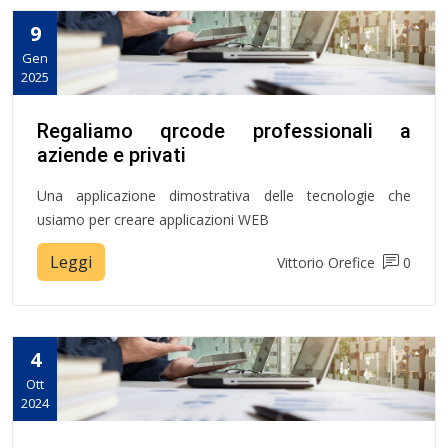
9
Gen
2025
Regaliamo qrcode professionali a
aziende e privati
Una applicazione dimostrativa delle tecnologie che
usiamo per creare applicazioni WEB
Leggi
Vittorio Orefice
0
4
Ott
2024