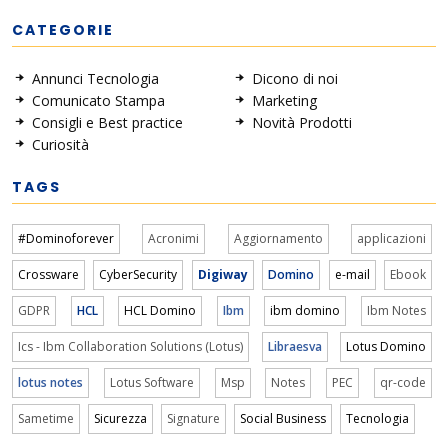
CATEGORIE
Annunci Tecnologia
Dicono di noi
Comunicato Stampa
Marketing
Consigli e Best practice
Novità Prodotti
Curiosità
TAGS
#Dominoforever
Acronimi
Aggiornamento
applicazioni
Crossware
CyberSecurity
Digiway
Domino
e-mail
Ebook
GDPR
HCL
HCL Domino
Ibm
ibm domino
Ibm Notes
Ics - Ibm Collaboration Solutions (Lotus)
Libraesva
Lotus Domino
lotus notes
Lotus Software
Msp
Notes
PEC
qr-code
Sametime
Sicurezza
Signature
Social Business
Tecnologia