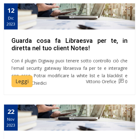
12
Dic
2023
Guarda cosa fa Libraesva per te, in
diretta nel tuo client Notes!
Con il plugin Digiway puoi tenere sotto controllo ciò che
l'email security gateway libraesva fa per te e interagire
con esso. Potrai modificare la white list e la blacklist e
Leggi
Vittorio Orefice
0
non solo! Chiedici
22
Nov
2023