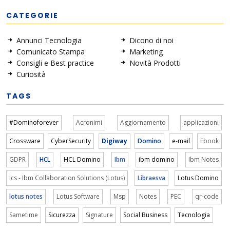
CATEGORIE
Annunci Tecnologia
Dicono di noi
Comunicato Stampa
Marketing
Consigli e Best practice
Novità Prodotti
Curiosità
TAGS
#Dominoforever
Acronimi
Aggiornamento
applicazioni
Crossware
CyberSecurity
Digiway
Domino
e-mail
Ebook
GDPR
HCL
HCL Domino
Ibm
ibm domino
Ibm Notes
Ics - Ibm Collaboration Solutions (Lotus)
Libraesva
Lotus Domino
lotus notes
Lotus Software
Msp
Notes
PEC
qr-code
Sametime
Sicurezza
Signature
Social Business
Tecnologia