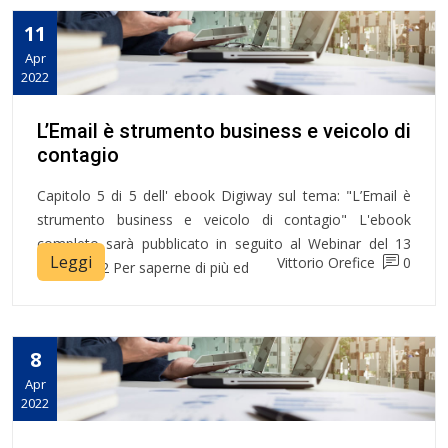
11
Apr
2022
L’Email è strumento business e veicolo di
contagio
Capitolo 5 di 5 dell' ebook Digiway sul tema: "L’Email è
strumento business e veicolo di contagio" L'ebook
completo sarà pubblicato in seguito al Webinar del 13
Leggi
Vittorio Orefice
0
Aprile 2022 Per saperne di più ed
8
Apr
2022