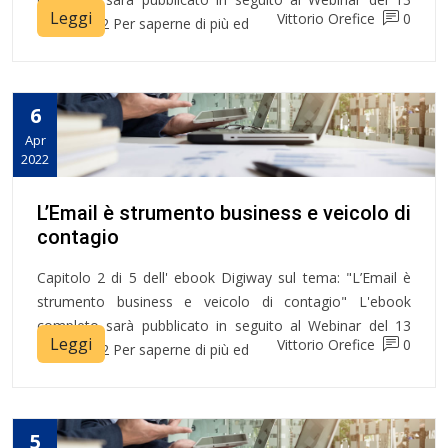
Leggi
Vittorio Orefice
0
Aprile 2022 Per saperne di più ed
6
Apr
2022
L’Email è strumento business e veicolo di
contagio
Capitolo 2 di 5 dell' ebook Digiway sul tema: "L’Email è
strumento business e veicolo di contagio" L'ebook
completo sarà pubblicato in seguito al Webinar del 13
Leggi
Vittorio Orefice
0
Aprile 2022 Per saperne di più ed
5