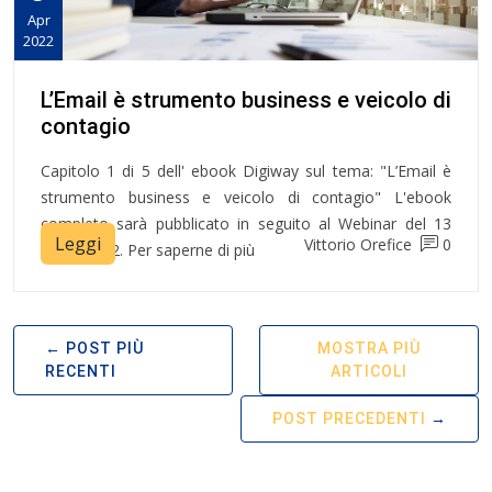
Apr
2022
L’Email è strumento business e veicolo di
contagio
Capitolo 1 di 5 dell' ebook Digiway sul tema: "L’Email è
strumento business e veicolo di contagio" L'ebook
completo sarà pubblicato in seguito al Webinar del 13
Leggi
Vittorio Orefice
0
Aprile 2022. Per saperne di più
POST PIÙ
MOSTRA PIÙ
RECENTI
ARTICOLI
POST PRECEDENTI