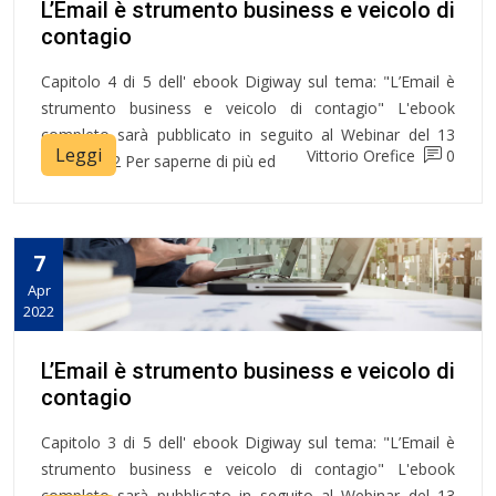
L’Email è strumento business e veicolo di
contagio
Capitolo 4 di 5 dell' ebook Digiway sul tema: "L’Email è
strumento business e veicolo di contagio" L'ebook
completo sarà pubblicato in seguito al Webinar del 13
Leggi
Vittorio Orefice
0
Aprile 2022 Per saperne di più ed
7
Apr
2022
L’Email è strumento business e veicolo di
contagio
Capitolo 3 di 5 dell' ebook Digiway sul tema: "L’Email è
strumento business e veicolo di contagio" L'ebook
completo sarà pubblicato in seguito al Webinar del 13