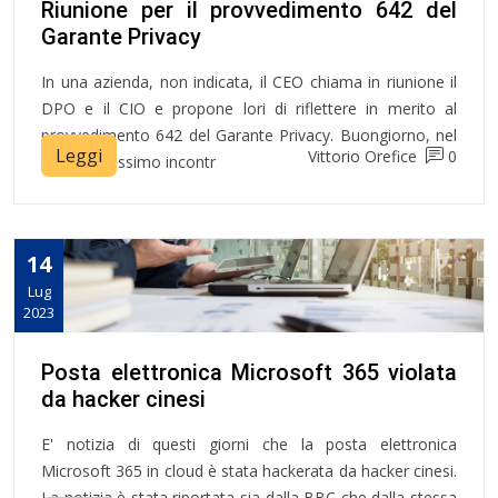
Riunione per il provvedimento 642 del
Garante Privacy
In una azienda, non indicata, il CEO chiama in riunione il
DPO e il CIO e propone lori di riflettere in merito al
provvedimento 642 del Garante Privacy. Buongiorno, nel
Leggi
Vittorio Orefice
0
nostro prossimo incontr
14
Lug
2023
Posta elettronica Microsoft 365 violata
da hacker cinesi
E' notizia di questi giorni che la posta elettronica
Microsoft 365 in cloud è stata hackerata da hacker cinesi.
La notizia è stata riportata sia dalla BBC che dalla stessa