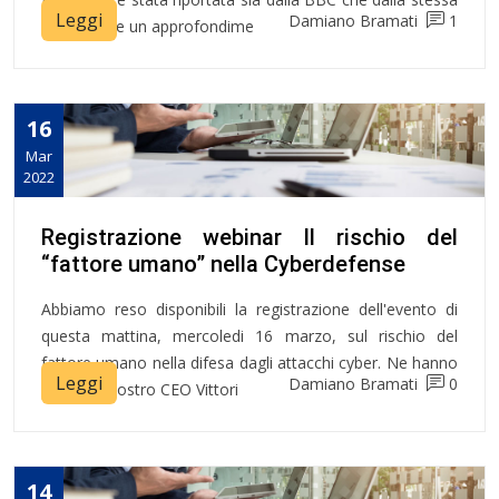
Leggi
Damiano Bramati
1
Microsoft e un approfondime
16
Mar
2022
Registrazione webinar Il rischio del
“fattore umano” nella Cyberdefense
Abbiamo reso disponibili la registrazione dell'evento di
questa mattina, mercoledi 16 marzo, sul rischio del
fattore umano nella difesa dagli attacchi cyber. Ne hanno
Leggi
Damiano Bramati
0
parlato il nostro CEO Vittori
14