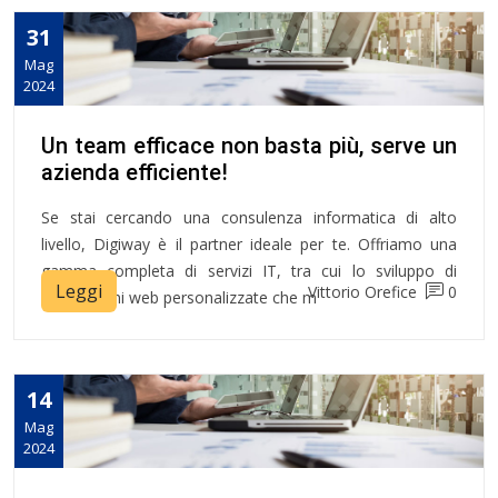
31
Mag
2024
Un team efficace non basta più, serve un
azienda efficiente!
Se stai cercando una consulenza informatica di alto
livello, Digiway è il partner ideale per te. Offriamo una
gamma completa di servizi IT, tra cui lo sviluppo di
Leggi
Vittorio Orefice
0
applicazioni web personalizzate che m
14
Mag
2024