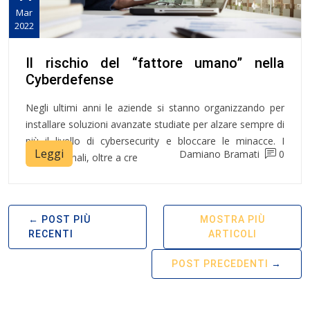
Mar
2022
Il rischio del “fattore umano” nella
Cyberdefense
Negli ultimi anni le aziende si stanno organizzando per
installare soluzioni avanzate studiate per alzare sempre di
più il livello di cybersecurity e bloccare le minacce. I
Leggi
Damiano Bramati
0
cybercriminali, oltre a cre
POST PIÙ
MOSTRA PIÙ
RECENTI
ARTICOLI
POST PRECEDENTI