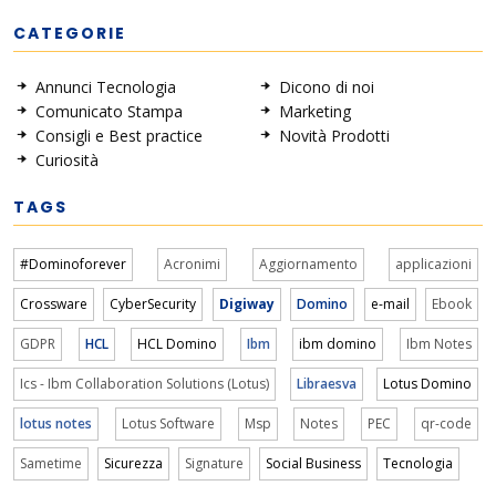
CATEGORIE
Annunci Tecnologia
Dicono di noi
Comunicato Stampa
Marketing
Consigli e Best practice
Novità Prodotti
Curiosità
TAGS
#Dominoforever
Acronimi
Aggiornamento
applicazioni
Crossware
CyberSecurity
Digiway
Domino
e-mail
Ebook
GDPR
HCL
HCL Domino
Ibm
ibm domino
Ibm Notes
Ics - Ibm Collaboration Solutions (Lotus)
Libraesva
Lotus Domino
lotus notes
Lotus Software
Msp
Notes
PEC
qr-code
Sametime
Sicurezza
Signature
Social Business
Tecnologia