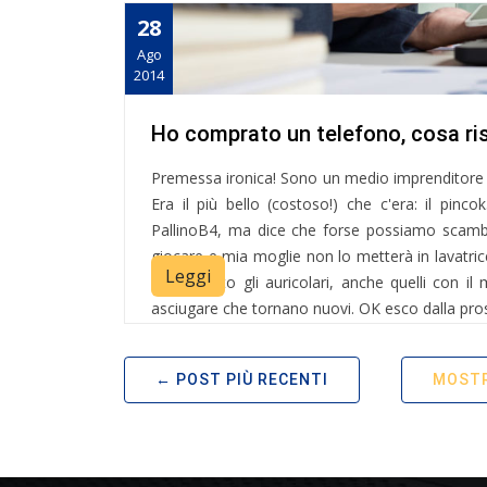
28
Ago
2014
Ho comprato un telefono, cosa ri
Premessa ironica! Sono un medio imprenditore (
Era il più bello (costoso!) che c'era: il pinco
PallinoB4, ma dice che forse possiamo scambia
giocare e mia moglie non lo metterà in lavatri
Leggi
A proposito gli auricolari, anche quelli con i
asciugare che tornano nuovi. OK esco dalla pros
POST PIÙ RECENTI
MOSTR