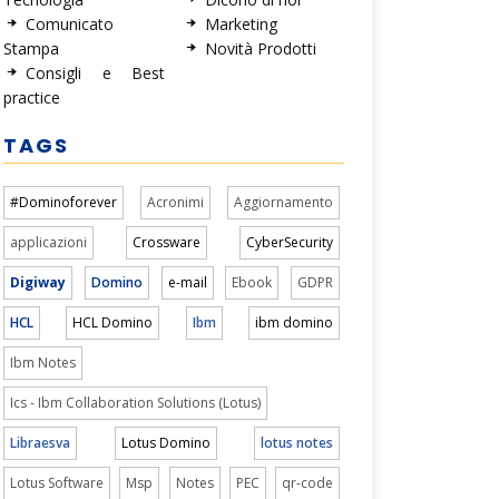
Comunicato
Marketing
Stampa
Novità Prodotti
Consigli e Best
practice
TAGS
#Dominoforever
Acronimi
Aggiornamento
applicazioni
Crossware
CyberSecurity
Digiway
Domino
e-mail
Ebook
GDPR
HCL
HCL Domino
Ibm
ibm domino
Ibm Notes
Ics - Ibm Collaboration Solutions (Lotus)
Libraesva
Lotus Domino
lotus notes
Lotus Software
Msp
Notes
PEC
qr-code