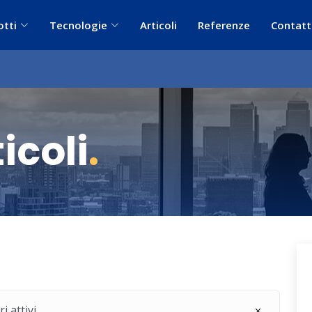
otti
Tecnologie
Articoli
Referenze
Contatt
icoli
.
i attivi.