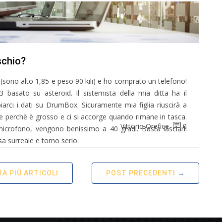
schio?
sono alto 1,85 e peso 90 kili) e ho comprato un telefono!
k3 basato su asteroid. Il sistemista della mia ditta ha il
rci i dati su DrumBox. Sicuramente mia figlia riuscirà a
ce perchè è grosso e ci si accorge quando rimane in tasca.
Vittorio Orefice
0
l microfono, vengono benissimo a 40 gradi. Basta lasciarli
a surreale e torno serio.
A PIÙ ARTICOLI
POST PRECEDENTI