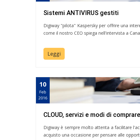
Sistemi ANTIVIRUS gestiti
Digiway "pilota" Kaspersky per offrire una inte
come il nostro CEO spiega nell'intervista a Cana
Leggi
10
Feb
2016
CLOUD, servizi e modi di comprar
Digiway è sempre molto attenta a facilitare l'acq
acquisto una occasione per pensare alle opportun