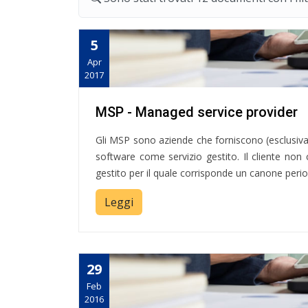
5
Apr
2017
MSP - Managed service provider
Gli MSP sono aziende che forniscono (esclusivam
software come servizio gestito. Il cliente no
gestito per il quale corrisponde un canone peri
Leggi
29
Feb
2016