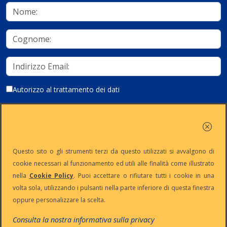
Autorizzo al trattamento dei dati
Iscriviti
Questo sito o gli strumenti terzi da questo utilizzati si avvalgono di
cookie necessari al funzionamento ed utili alle finalità come illustrato
nella
Cookie Policy
. Puoi accettare o rifiutare tutti i cookie in una
Partita Iva:
Capitale
Iscrizione
Reg. Imp. n°
volta sola, utilizzando i pulsanti nella parte inferiore di questa finestra
IT13383650150
Sociale: €
REA n° MI-
MI-2001-
oppure personalizzare la scelta.
10.500 i.v.
1645521
94354
Le nostre informative :
Privacy
-
Cookie
-
Pec
Consulta la nostra informativa sulla privacy
:
digiway@legalmail.it