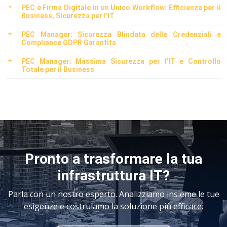
PEC e Firma Digitale in un Unico Workflow: Efficienza per il
Business, Sicurezza per l'IT
PEC Manager: Sicurezza Blindata delle Credenziali e
Compliance GDPR Garantita
PEC Manager: Massima Sicurezza per l'IT e Controllo
Totale per il Business
Pronto a trasformare la tua
infrastruttura IT?
Parla con un nostro esperto. Analizziamo insieme le tue
esigenze e costruiamo la soluzione più efficace.