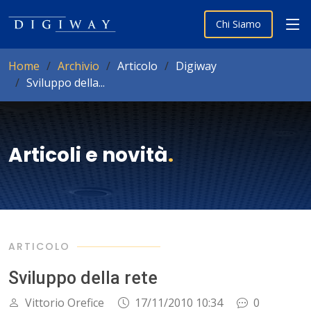
Chi Siamo
Home
Archivio
Articolo
Digiway
Sviluppo della...
Articoli e novità
.
ARTICOLO
Sviluppo della rete
Vittorio Orefice
17/11/2010 10:34
0