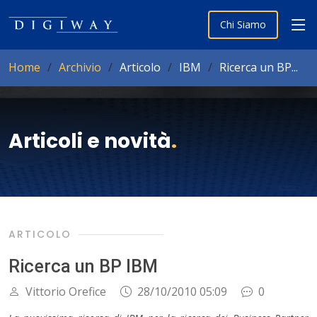
Chi Siamo
Home
Archivio
Articolo
IBM
Ricerca un BP...
Articoli e novità
.
ARTICOLO
Ricerca un BP IBM
Vittorio Orefice
28/10/2010 05:09
0