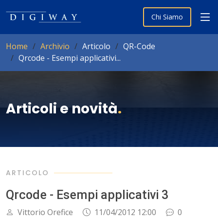
Chi Siamo
Home
Archivio
Articolo
QR-Code
Qrcode - Esempi applicativi...
Articoli e novità
.
ARTICOLO
Qrcode - Esempi applicativi 3
Vittorio Orefice
11/04/2012 12:00
0