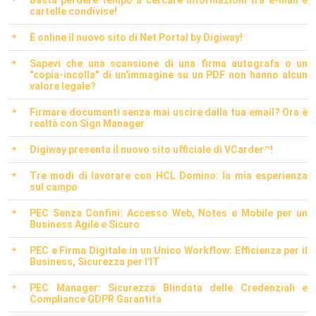
Basta perdere tempo a cercare informazioni tra e-mail e
cartelle condivise!
È online il nuovo sito di Net Portal by Digiway!
Sapevi che una scansione di una firma autografa o un
"copia-incolla" di un'immagine su un PDF non hanno alcun
valore legale?
Firmare documenti senza mai uscire dalla tua email? Ora è
realtà con Sign Manager
Digiway presenta il nuovo sito ufficiale di VCarder™!
Tre modi di lavorare con HCL Domino: la mia esperienza
sul campo
PEC Senza Confini: Accesso Web, Notes e Mobile per un
Business Agile e Sicuro
PEC e Firma Digitale in un Unico Workflow: Efficienza per il
Business, Sicurezza per l'IT
PEC Manager: Sicurezza Blindata delle Credenziali e
Compliance GDPR Garantita