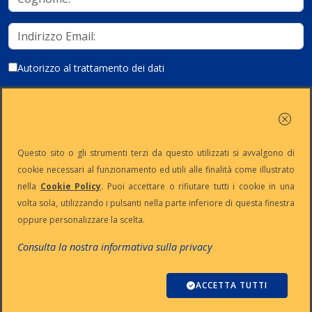
Autorizzo al trattamento dei dati
Iscriviti
Questo sito o gli strumenti terzi da questo utilizzati si avvalgono di
cookie necessari al funzionamento ed utili alle finalità come illustrato
nella
Cookie Policy
. Puoi accettare o rifiutare tutti i cookie in una
Partita Iva:
Capitale
Iscrizione
Reg. Imp. n°
volta sola, utilizzando i pulsanti nella parte inferiore di questa finestra
IT13383650150
Sociale: €
REA n° MI-
MI-2001-
oppure personalizzare la scelta.
10.500 i.v.
1645521
94354
Le nostre informative :
Privacy
-
Cookie
-
Pec
Consulta la nostra informativa sulla privacy
:
digiway@legalmail.it
Copyright © Digiway Srl - Designed by Digiway Srl - Powered by HCL
Software Domino
ACCETTA TUTTI