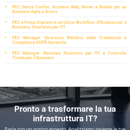
PEC Senza Confini: Accesso Web, Notes e Mobile per un
Business Agile e Sicuro
PEC e Firma Digitale in un Unico Workflow: Efficienza per il
Business, Sicurezza per l'IT
PEC Manager: Sicurezza Blindata delle Credenziali e
Compliance GDPR Garantita
PEC Manager: Massima Sicurezza per l'IT e Controllo
Totale per il Business
Pronto a trasformare la tua
infrastruttura IT?
Parla con un nostro esperto. Analizziamo insieme le tue