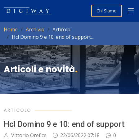
Chi Siamo
Home
Archivio
Articolo
Hcl Domino 9 e 10: end of support...
Articoli e novità
.
ARTICOLO
Hcl Domino 9 e 10: end of support
Vittorio Orefice
22/06/2022 07:18
0