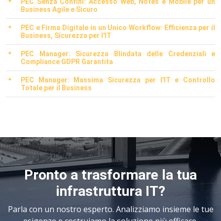
PEC Senza Confini: Accesso Web, Notes e Mobile per un
Business Agile e Sicuro
PEC e Firma Digitale in un Unico Workflow: Efficienza per il
Business, Sicurezza per l'IT
PEC Manager: Sicurezza Blindata delle Credenziali e
Compliance GDPR Garantita
PEC Manager: Massima Sicurezza per l'IT e Controllo
Totale per il Business
Pronto a trasformare la tua
infrastruttura IT?
Parla con un nostro esperto. Analizziamo insieme le tue