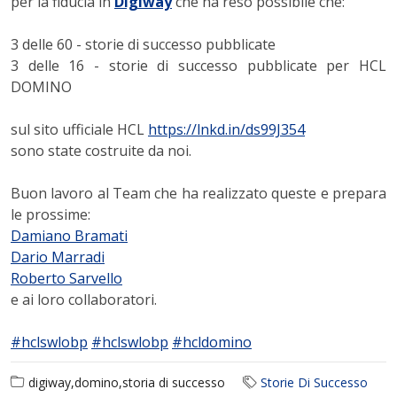
per la fiducia in
Digiway
che ha reso possibile che:
3 delle 60 - storie di successo pubblicate
3 delle 16 - storie di successo pubblicate per HCL
DOMINO
sul sito ufficiale HCL
https://lnkd.in/ds99J354
sono state costruite da noi.
Buon lavoro al Team che ha realizzato queste e prepara
le prossime:
Damiano Bramati
Dario Marradi
Roberto Sarvello
e ai loro collaboratori.
#hclswlobp
#hclswlobp
#hcldomino
digiway,domino,storia di successo
Storie Di Successo