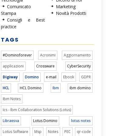
Comunicato
Marketing
Stampa
Novità Prodotti
Consigli e Best
practice
TAGS
#Dominoforever
Acronimi
Aggiornamento
applicazioni
Crossware
CyberSecurity
Digiway
Domino
e-mail
Ebook
GDPR
HCL
HCL Domino
Ibm
ibm domino
Ibm Notes
Ics - Ibm Collaboration Solutions (Lotus)
Libraesva
Lotus Domino
lotus notes
Lotus Software
Msp
Notes
PEC
qr-code