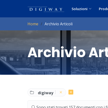
Soluzioni
Prod
Home
Archivio Articoli
Archivio Art
digiway
Sono stati trovati 157 documenti con i filt