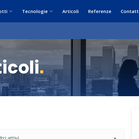
otti
Tecnologie
Articoli
Referenze
Contatt
icoli
.
ri attivi.