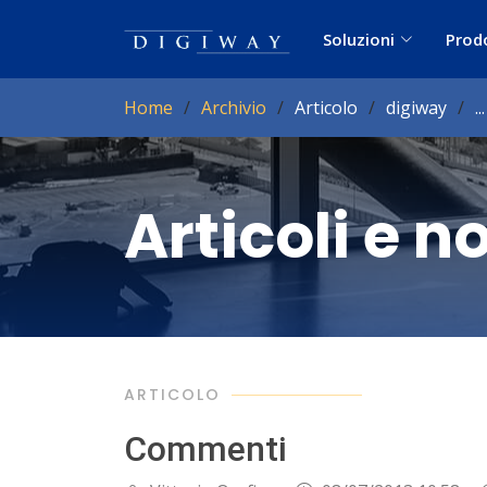
Soluzioni
Prod
Home
Archivio
Articolo
digiway
...
Articoli e n
ARTICOLO
Commenti