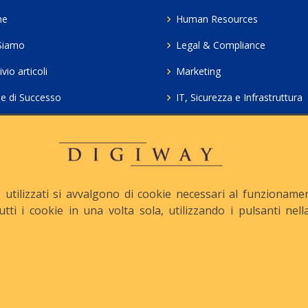
me
Human Resources
Siamo
Legal & Compliance
vio articoli
Marketing
ie di Successo
IT, Sicurezza e Infrastruttura
ie Policy
Servizi professionali HCL Do
acy
Consulenza ICT e Licenze
iesta Contatto
Crea gratis il tuo QrCode
utilizzati si avvalgono di cookie necessari al funzionamento
tutti i cookie in una volta sola, utilizzando i pulsanti ne
apitale Sociale: € 10.500 i.v.
Iscrizione REA n° MI-1645
Le nostre informative :
Privacy
-
Cookie
-
Pec :
digiway@legalmail.it
ight © Digiway Srl - Designed by Digiway Srl - Powered by HCL Software 