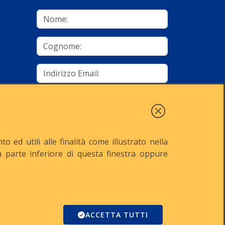
mino
Autorizzo al trattamento dei dati
Iscriviti
 ed utili alle finalità come illustrato nella
lla parte inferiore di questa finestra oppure
521
Reg. Imp. n° MI-2001-94354
Domino
ACCETTA TUTTI