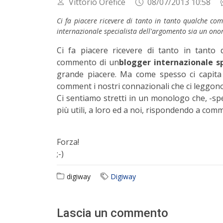
Vittorio Orefice
08/07/2013 10:58
Ci fa piacere ricevere di tanto in tanto qualche 
internazionale specialista dell'argomento sia un ono
Ci fa piacere ricevere di tanto in tant
commento di un
blogger internazionale sp
grande piacere. Ma come spesso ci capita
comment i nostri connazionali che ci leggono 
Ci sentiamo stretti in un monologo che, -
più utili, a loro ed a noi, rispondendo a comm
Forza!
;-)
digiway
Digiway
Lascia un commento