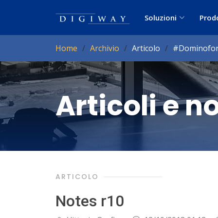
Soluzioni
Prod
Home
Archivio
Articolo
#Dominofor
Articoli e n
ARTICOLO
Notes r10