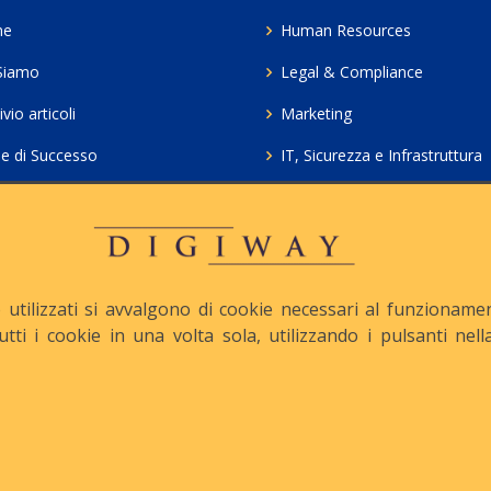
me
Human Resources
Siamo
Legal & Compliance
vio articoli
Marketing
ie di Successo
IT, Sicurezza e Infrastruttura
ie Policy
Servizi professionali HCL Do
acy
Consulenza ICT e Licenze
iesta Contatto
Crea gratis il tuo QrCode
utilizzati si avvalgono di cookie necessari al funzionamento
tutti i cookie in una volta sola, utilizzando i pulsanti ne
apitale Sociale: € 10.500 i.v.
Iscrizione REA n° MI-1645
Le nostre informative :
Privacy
-
Cookie
-
Pec :
digiway@legalmail.it
ight © Digiway Srl - Designed by Digiway Srl - Powered by HCL Software 