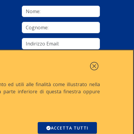
mino
Autorizzo al trattamento dei dati
Iscriviti
 ed utili alle finalità come illustrato nella
lla parte inferiore di questa finestra oppure
521
Reg. Imp. n° MI-2001-94354
Domino
ACCETTA TUTTI