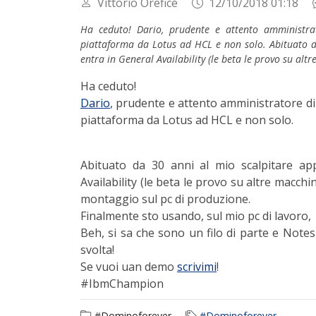
Vittorio Orefice
12/10/2018 01:18
Ha ceduto! Dario, prudente e attento amministra
piattaforma da Lotus ad HCL e non solo. Abituato d
entra in General Availability (le beta le provo su alt
Ha ceduto!
Dario
, prudente e attento amministratore d
piattaforma da Lotus ad HCL e non solo.
Abituato da 30 anni al mio scalpitare a
Availability (le beta le provo su altre macc
montaggio sul pc di produzione.
Finalmente sto usando, sul mio pc di lavoro, 
Beh, si sa che sono un filo di parte e Not
svolta!
Se vuoi uan demo
scrivimi
!
#IbmChampion
#Dominoforever
#Dominoforever