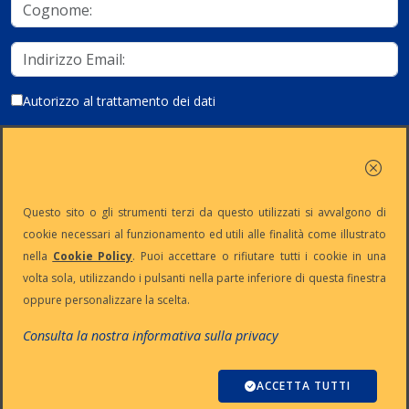
Autorizzo al trattamento dei dati
Iscriviti
Questo sito o gli strumenti terzi da questo utilizzati si avvalgono di
cookie necessari al funzionamento ed utili alle finalità come illustrato
nella
Cookie Policy
. Puoi accettare o rifiutare tutti i cookie in una
Partita Iva:
Capitale
Iscrizione
Reg. Imp. n°
volta sola, utilizzando i pulsanti nella parte inferiore di questa finestra
IT13383650150
Sociale: €
REA n° MI-
MI-2001-
oppure personalizzare la scelta.
10.500 i.v.
1645521
94354
Le nostre informative :
Privacy
-
Cookie
-
Pec
Consulta la nostra informativa sulla privacy
:
digiway@legalmail.it
Copyright © Digiway Srl - Designed by Digiway Srl - Powered by HCL
Software Domino
ACCETTA TUTTI