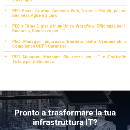
sul campo
PEC Senza Confini: Accesso Web, Notes e Mobile per un
Business Agile e Sicuro
PEC e Firma Digitale in un Unico Workflow: Efficienza per il
Business, Sicurezza per l'IT
PEC Manager: Sicurezza Blindata delle Credenziali e
Compliance GDPR Garantita
PEC Manager: Massima Sicurezza per l'IT e Controllo
Totale per il Business
Pronto a trasformare la tua
infrastruttura IT?