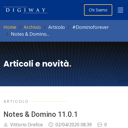
Chi Siamo
Home
Archivio
Articolo
#Dominoforever
Notes & Domino...
Articoli e novità
.
ARTICOLO
Notes & Domino 11.0.1
Vittorio Orefice
02/04/2020 08:39
0