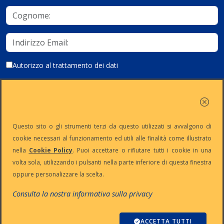
Autorizzo al trattamento dei dati
Iscriviti
Questo sito o gli strumenti terzi da questo utilizzati si avvalgono di
cookie necessari al funzionamento ed utili alle finalità come illustrato
nella
Cookie Policy
. Puoi accettare o rifiutare tutti i cookie in una
Partita Iva:
Capitale
Iscrizione
Reg. Imp. n°
volta sola, utilizzando i pulsanti nella parte inferiore di questa finestra
IT13383650150
Sociale: €
REA n° MI-
MI-2001-
oppure personalizzare la scelta.
10.500 i.v.
1645521
94354
Le nostre informative :
Privacy
-
Cookie
-
Pec
Consulta la nostra informativa sulla privacy
:
digiway@legalmail.it
Copyright © Digiway Srl - Designed by Digiway Srl - Powered by HCL
Software Domino
ACCETTA TUTTI