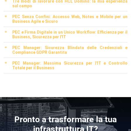
Tre modi di lavorare con HCL Domino: la mia esperienza
sul campo
PEC Senza Confini: Accesso Web, Notes e Mobile per un
Business Agile e Sicuro
PEC e Firma Digitale in un Unico Workflow: Efficienza per il
Business, Sicurezza per l'IT
PEC Manager: Sicurezza Blindata delle Credenziali e
Compliance GDPR Garantita
PEC Manager: Massima Sicurezza per l'IT e Controllo
Totale per il Business
Pronto a trasformare la tua
infrastruttura IT?