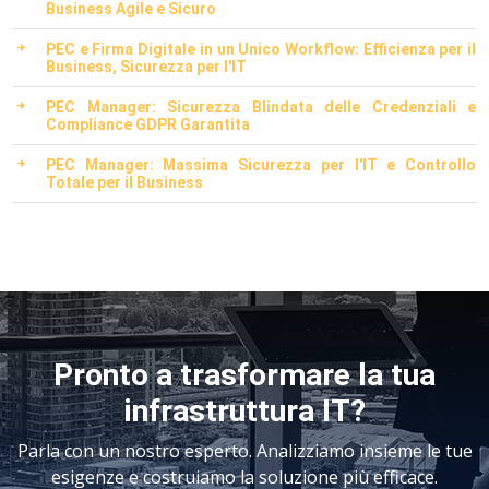
Business Agile e Sicuro
PEC e Firma Digitale in un Unico Workflow: Efficienza per il
Business, Sicurezza per l'IT
PEC Manager: Sicurezza Blindata delle Credenziali e
Compliance GDPR Garantita
PEC Manager: Massima Sicurezza per l'IT e Controllo
Totale per il Business
Pronto a trasformare la tua
infrastruttura IT?
Parla con un nostro esperto. Analizziamo insieme le tue
esigenze e costruiamo la soluzione più efficace.