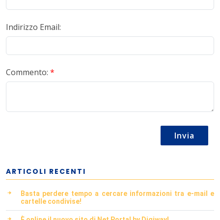
Indirizzo Email:
Commento:
*
Invia
ARTICOLI RECENTI
Basta perdere tempo a cercare informazioni tra e-mail e
cartelle condivise!
È online il nuovo sito di Net Portal by Digiway!