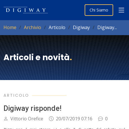
Chi Siamo
Home
Archivio
Articolo
Digiway
Digiway...
Articoli e novità
.
ARTICOLO
Digiway risponde!
Vittorio Orefice
20/07/2019 07:16
0