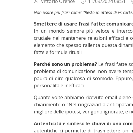
Vittorio Orefice
11/09/2024 08:51
Non usare più frasi come: "Resto in attesa di vs corte
Smettere di usare frasi fatte: comunicar
In un mondo sempre più veloce e interco
cruciale nel mantenere relazioni efficaci e c
elemento che spesso rallenta questa dinamica
fatte e formule rituali.
Perché sono un problema?
Le frasi fatte s
problema di comunicazione: non avere tempo
paura di dire qualcosa di scomodo. Eppure,
personalità e inefficaci.
Quante volte abbiamo ricevuto email piene di
chiarimenti" o "Nel ringraziarLa anticipatam
migliore delle ipotesi, vengono ignorate, e ne
Autenticità e sintesi: le chiavi di una c
autentiche ci permette di trasmettere un m