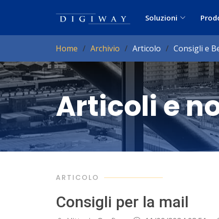
Soluzioni
Prod
Home
Archivio
Articolo
Consigli e B
Articoli e n
ARTICOLO
Consigli per la mail