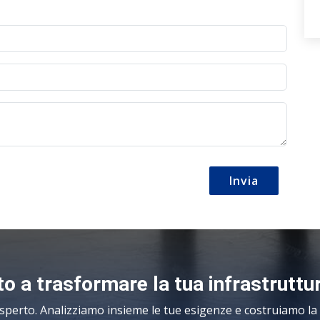
Invia
o a trasformare la tua infrastruttu
sperto. Analizziamo insieme le tue esigenze e costruiamo la s