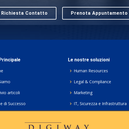
Richiesta Contatto
Prenota Appuntamento
rincipale
Le nostre soluzioni
me
Human Resources
Siamo
Legal & Compliance
vio articoli
Marketing
ie di Successo
IT, Sicurezza e Infrastruttura
ie Policy
Servizi professionali HCL Do
acy
Consulenza ICT e Licenze