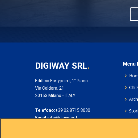
DIGIWAY SRL
.
Menu P
Ho
Edificio Easypoint, 1° Piano
Chi 
Via Caldera, 21
20153 Milano - ITALY
Archi
Telefono:
+39 02 8715 8030
Stor
Email:
info@digiway.it
Cook
Priv