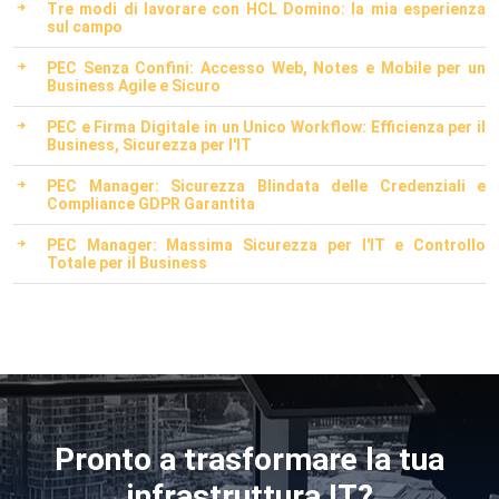
Tre modi di lavorare con HCL Domino: la mia esperienza
sul campo
PEC Senza Confini: Accesso Web, Notes e Mobile per un
Business Agile e Sicuro
PEC e Firma Digitale in un Unico Workflow: Efficienza per il
Business, Sicurezza per l'IT
PEC Manager: Sicurezza Blindata delle Credenziali e
Compliance GDPR Garantita
PEC Manager: Massima Sicurezza per l'IT e Controllo
Totale per il Business
Pronto a trasformare la tua
infrastruttura IT?