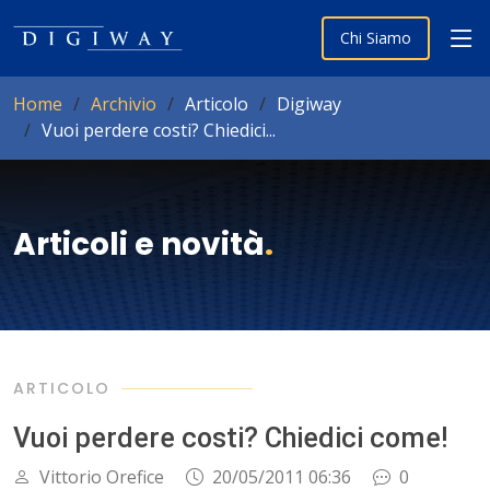
Chi Siamo
Home
Archivio
Articolo
Digiway
Vuoi perdere costi? Chiedici...
Articoli e novità
.
ARTICOLO
Vuoi perdere costi? Chiedici come!
Vittorio Orefice
20/05/2011 06:36
0