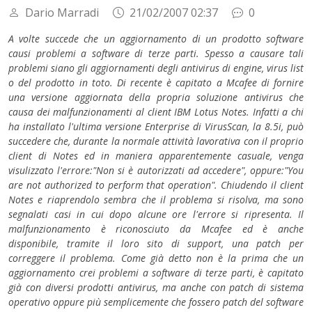
Dario Marradi
21/02/2007 02:37
0
A volte succede che un aggiornamento di un prodotto software
causi problemi a software di terze parti. Spesso a causare tali
problemi siano gli aggiornamenti degli antivirus di engine, virus list
o del prodotto in toto. Di recente è capitato a Mcafee di fornire
una versione aggiornata della propria soluzione antivirus che
causa dei malfunzionamenti al client IBM Lotus Notes. Infatti a chi
ha installato l'ultima versione Enterprise di VirusScan, la 8.5i, può
succedere che, durante la normale attività lavorativa con il proprio
client di Notes ed in maniera apparentemente casuale, venga
visulizzato l'errore:"Non si è autorizzati ad accedere", oppure:"You
are not authorized to perform that operation". Chiudendo il client
Notes e riaprendolo sembra che il problema si risolva, ma sono
segnalati casi in cui dopo alcune ore l'errore si ripresenta. Il
malfunzionamento è riconosciuto da Mcafee ed è anche
disponibile, tramite il loro sito di support, una patch per
correggere il problema. Come già detto non è la prima che un
aggiornamento crei problemi a software di terze parti, è capitato
già con diversi prodotti antivirus, ma anche con patch di sistema
operativo oppure più semplicemente che fossero patch del software