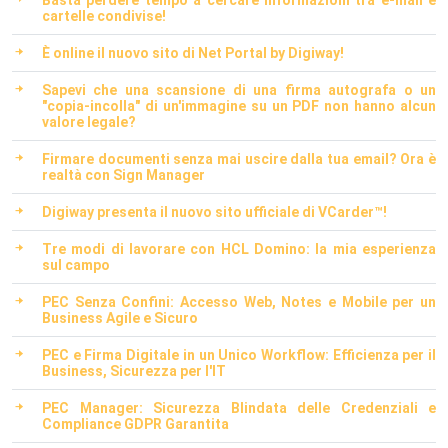
Basta perdere tempo a cercare informazioni tra e-mail e
cartelle condivise!
È online il nuovo sito di Net Portal by Digiway!
Sapevi che una scansione di una firma autografa o un
"copia-incolla" di un'immagine su un PDF non hanno alcun
valore legale?
Firmare documenti senza mai uscire dalla tua email? Ora è
realtà con Sign Manager
Digiway presenta il nuovo sito ufficiale di VCarder™!
Tre modi di lavorare con HCL Domino: la mia esperienza
sul campo
PEC Senza Confini: Accesso Web, Notes e Mobile per un
Business Agile e Sicuro
PEC e Firma Digitale in un Unico Workflow: Efficienza per il
Business, Sicurezza per l'IT
PEC Manager: Sicurezza Blindata delle Credenziali e
Compliance GDPR Garantita