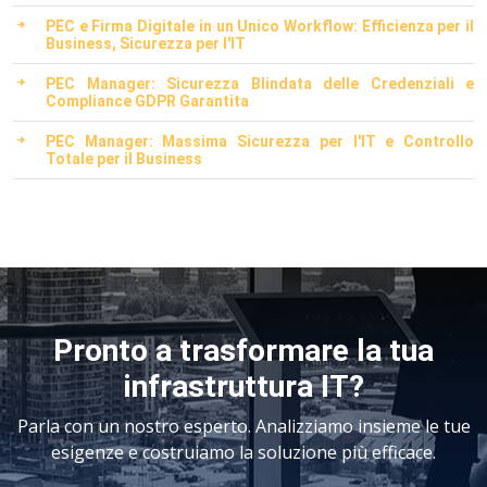
PEC e Firma Digitale in un Unico Workflow: Efficienza per il
Business, Sicurezza per l'IT
PEC Manager: Sicurezza Blindata delle Credenziali e
Compliance GDPR Garantita
PEC Manager: Massima Sicurezza per l'IT e Controllo
Totale per il Business
Pronto a trasformare la tua
infrastruttura IT?
Parla con un nostro esperto. Analizziamo insieme le tue
esigenze e costruiamo la soluzione più efficace.