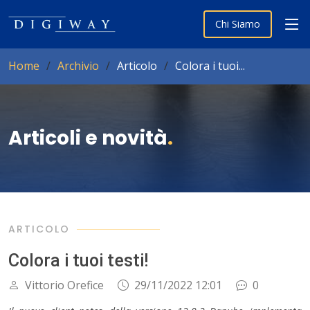
Chi Siamo
Home
Archivio
Articolo
Colora i tuoi...
Articoli e novità
.
ARTICOLO
Colora i tuoi testi!
Vittorio Orefice
29/11/2022 12:01
0