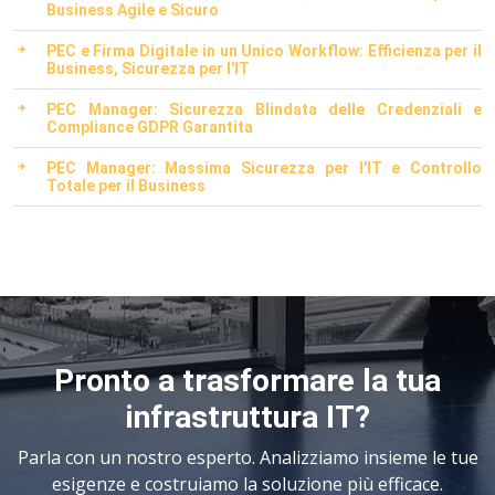
Business Agile e Sicuro
PEC e Firma Digitale in un Unico Workflow: Efficienza per il
Business, Sicurezza per l'IT
PEC Manager: Sicurezza Blindata delle Credenziali e
Compliance GDPR Garantita
PEC Manager: Massima Sicurezza per l'IT e Controllo
Totale per il Business
Pronto a trasformare la tua
infrastruttura IT?
Parla con un nostro esperto. Analizziamo insieme le tue
esigenze e costruiamo la soluzione più efficace.