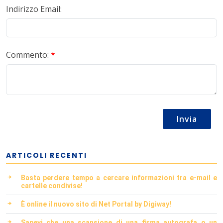
Indirizzo Email:
Commento:
*
Invia
ARTICOLI RECENTI
Basta perdere tempo a cercare informazioni tra e-mail e
cartelle condivise!
È online il nuovo sito di Net Portal by Digiway!
Sapevi che una scansione di una firma autografa o un