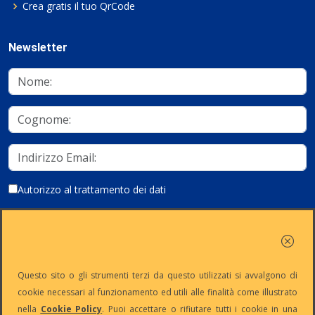
Crea gratis il tuo QrCode
Newsletter
Autorizzo al trattamento dei dati
Iscriviti
Questo sito o gli strumenti terzi da questo utilizzati si avvalgono di
cookie necessari al funzionamento ed utili alle finalità come illustrato
nella
Cookie Policy
. Puoi accettare o rifiutare tutti i cookie in una
Partita Iva:
Capitale
Iscrizione
Reg. Imp. n°