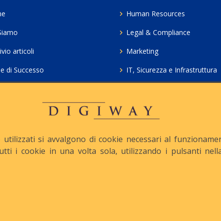
me
Human Resources
Siamo
Legal & Compliance
vio articoli
Marketing
ie di Successo
IT, Sicurezza e Infrastruttura
ie Policy
Servizi professionali HCL Do
acy
Consulenza ICT e Licenze
iesta Contatto
Crea gratis il tuo QrCode
utilizzati si avvalgono di cookie necessari al funzionamento
tutti i cookie in una volta sola, utilizzando i pulsanti ne
apitale Sociale: € 10.500 i.v.
Iscrizione REA n° MI-1645
Le nostre informative :
Privacy
-
Cookie
-
Pec :
digiway@legalmail.it
ight © Digiway Srl - Designed by Digiway Srl - Powered by HCL Software 