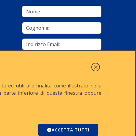
mino
Autorizzo al trattamento dei dati
Iscriviti
 ed utili alle finalità come illustrato nella
lla parte inferiore di questa finestra oppure
521
Reg. Imp. n° MI-2001-94354
Domino
ACCETTA TUTTI