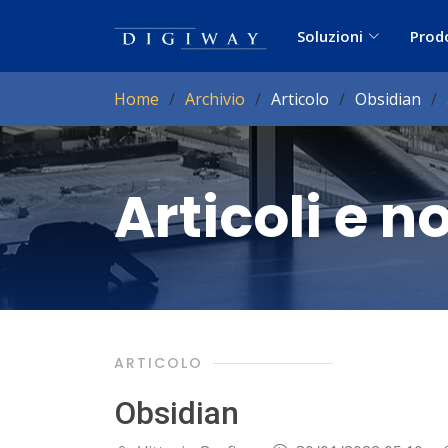
Soluzioni
Prod
Home
Archivio
Articolo
Obsidian
Articoli e n
ARTICOLO
Obsidian