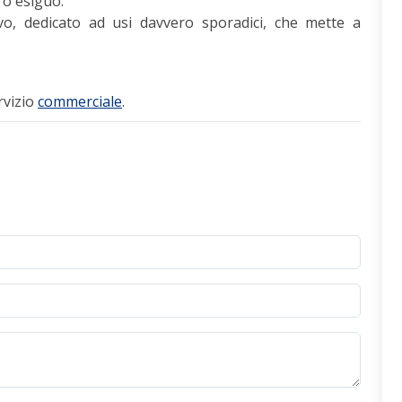
o esiguo.
o, dedicato ad usi davvero sporadici, che mette a
rvizio
commerciale
.