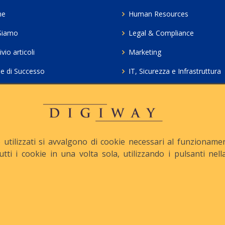
me
Human Resources
Siamo
Legal & Compliance
vio articoli
Marketing
ie di Successo
IT, Sicurezza e Infrastruttura
ie Policy
Servizi professionali HCL Do
acy
Consulenza ICT e Licenze
iesta Contatto
Crea gratis il tuo QrCode
utilizzati si avvalgono di cookie necessari al funzionamento
tutti i cookie in una volta sola, utilizzando i pulsanti ne
apitale Sociale: € 10.500 i.v.
Iscrizione REA n° MI-1645
Le nostre informative :
Privacy
-
Cookie
-
Pec :
digiway@legalmail.it
ight © Digiway Srl - Designed by Digiway Srl - Powered by HCL Software 