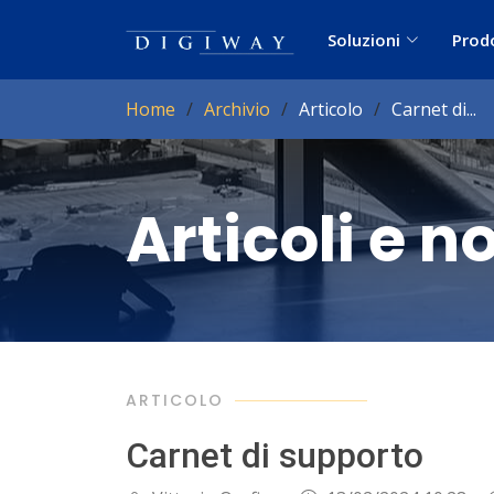
Soluzioni
Prod
Home
Archivio
Articolo
Carnet di...
Articoli e n
ARTICOLO
Carnet di supporto