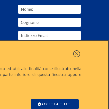
mino
Autorizzo al trattamento dei dati
Iscriviti
 ed utili alle finalità come illustrato nella
lla parte inferiore di questa finestra oppure
521
Reg. Imp. n° MI-2001-94354
Domino
ACCETTA TUTTI