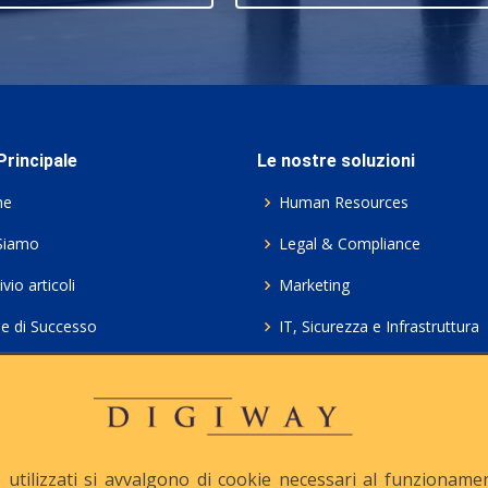
rincipale
Le nostre soluzioni
me
Human Resources
Siamo
Legal & Compliance
vio articoli
Marketing
ie di Successo
IT, Sicurezza e Infrastruttura
ie Policy
Servizi professionali HCL Do
acy
Consulenza ICT e Licenze
iesta Contatto
Crea gratis il tuo QrCode
utilizzati si avvalgono di cookie necessari al funzionamento