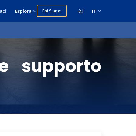
aci
Esplora
Chi Siamo
IT
 e supporto