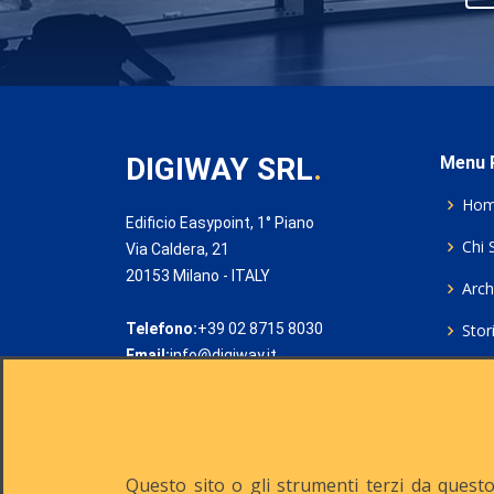
DIGIWAY SRL
.
Menu P
Ho
Edificio Easypoint, 1° Piano
Chi 
Via Caldera, 21
20153 Milano - ITALY
Archi
Telefono:
+39 02 8715 8030
Stor
Email:
info@digiway.it
Cook
Priv
Rich
Questo sito o gli strumenti terzi da questo 