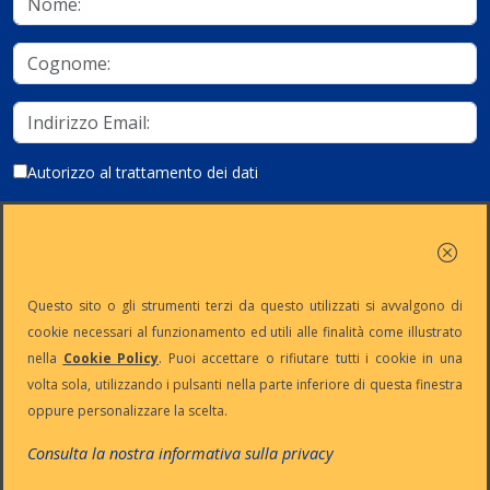
Autorizzo al trattamento dei dati
Iscriviti
Questo sito o gli strumenti terzi da questo utilizzati si avvalgono di
cookie necessari al funzionamento ed utili alle finalità come illustrato
nella
Cookie Policy
. Puoi accettare o rifiutare tutti i cookie in una
Partita Iva:
Capitale
Iscrizione
Reg. Imp. n°
volta sola, utilizzando i pulsanti nella parte inferiore di questa finestra
IT13383650150
Sociale: €
REA n° MI-
MI-2001-
oppure personalizzare la scelta.
10.500 i.v.
1645521
94354
Le nostre informative :
Privacy
-
Cookie
-
Pec
Consulta la nostra informativa sulla privacy
:
digiway@legalmail.it