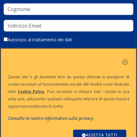
Autorizzo al trattamento dei dati
Iscriviti
Questo sito o gli strumenti terzi da questo utilizzati si avvalgono di
cookie necessari al funzionamento ed utili alle finalità come illustrato
nella
Cookie Policy
. Puoi accettare o rifiutare tutti i cookie in una
Partita Iva:
Capitale
Iscrizione
Reg. Imp. n°
volta sola, utilizzando i pulsanti nella parte inferiore di questa finestra
IT13383650150
Sociale: €
REA n° MI-
MI-2001-
oppure personalizzare la scelta.
10.500 i.v.
1645521
94354
Le nostre informative :
Privacy
-
Cookie
-
Pec
Consulta la nostra informativa sulla privacy
:
digiway@legalmail.it
Copyright © Digiway Srl - Designed by Digiway Srl - Powered by HCL
Software Domino
ACCETTA TUTTI