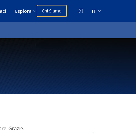
aci
Esplora
Chi Siamo
IT
are. Grazie.