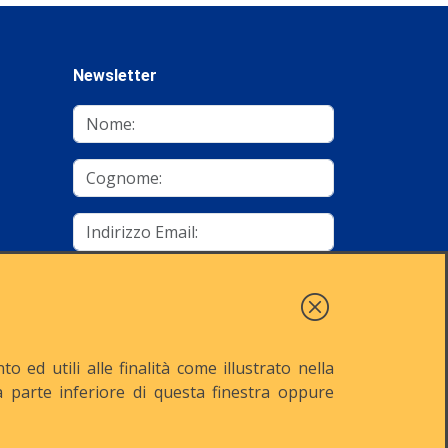
Newsletter
mino
Autorizzo al trattamento dei dati
Iscriviti
 ed utili alle finalità come illustrato nella
lla parte inferiore di questa finestra oppure