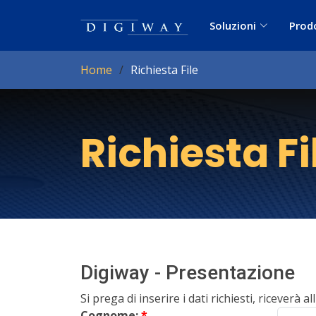
Soluzioni
Prod
Home
Richiesta File
Richiesta Fi
Digiway - Presentazione
Si prega di inserire i dati richiesti, riceverà al
Cognome:
*