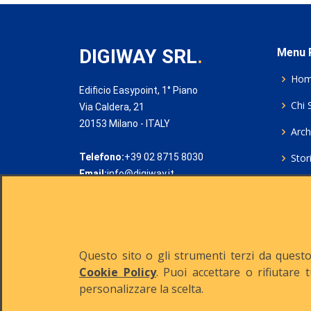
DIGIWAY SRL
.
Menu P
Ho
Edificio Easypoint, 1° Piano
Chi 
Via Caldera, 21
20153 Milano - ITALY
Archi
Telefono:
+39 02 8715 8030
Stor
Email:
info@digiway.it
Cook
Priv
Rich
Questo sito o gli strumenti terzi da questo 
Cookie Policy
. Puoi accettare o rifiutare 
personalizzare la scelta.