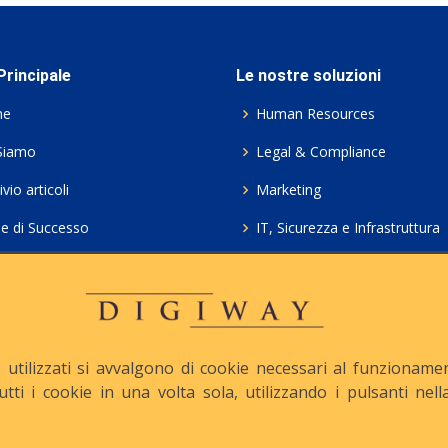
rincipale
Le nostre soluzioni
me
Human Resources
Siamo
Legal & Compliance
vio articoli
Marketing
ie di Successo
IT, Sicurezza e Infrastruttura
ie Policy
Servizi professionali HCL Do
acy
Consulenza ICT e Licenze
iesta Contatto
Crea gratis il tuo QrCode
utilizzati si avvalgono di cookie necessari al funzionamento
tutti i cookie in una volta sola, utilizzando i pulsanti ne