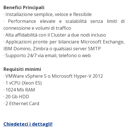
Benefici Principali
:
·
Installazione semplice, veloce e flessibile
·
Performance elevate e scalabilità
senza limiti di
connessione e volumi di traffico
·
Alta affidabilità con il Cluster a due nodi incluso
·
Applicazioni pronte per bilanciare Microsoft Exchange,
IBM Domino, Zimbra o qualsiasi server SMTP
·
Supporto 24/7 via email, telefono o web
Requisiti minimi
·
VMWare vSphere 5 o Microsoft Hyper-V 2012
·
1 vCPU (Xeon E5)
·
1024 Mb RAM
·
20 Gb HDD
·
2 Ethernet Card
Chiedeteci i dettagli!