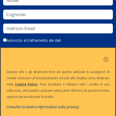
Autorizzo al trattamento dei dati
Iscriviti
Questo sito o gli strumenti terzi da questo utilizzati si avvalgono di
cookie necessari al funzionamento ed utili alle finalità come illustrato
nella
Cookie Policy
. Puoi accettare o rifiutare tutti i cookie in una
Partita Iva:
Capitale
Iscrizione
Reg. Imp. n°
volta sola, utilizzando i pulsanti nella parte inferiore di questa finestra
IT13383650150
Sociale: €
REA n° MI-
MI-2001-
oppure personalizzare la scelta.
10.500 i.v.
1645521
94354
Le nostre informative :
Privacy
-
Cookie
-
Pec
Consulta la nostra informativa sulla privacy
:
digiway@legalmail.it
Copyright © Digiway Srl - Designed by Digiway Srl - Powered by HCL