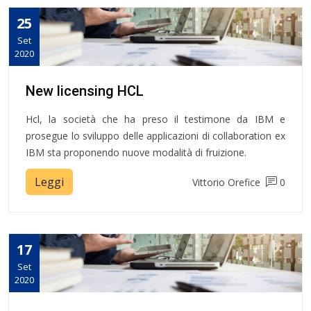
25
Set
2020
New licensing HCL
Hcl, la società che ha preso il testimone da IBM e
prosegue lo sviluppo delle applicazioni di collaboration ex
IBM sta proponendo nuove modalità di fruizione.
Leggi
Vittorio Orefice
0
17
Set
2020