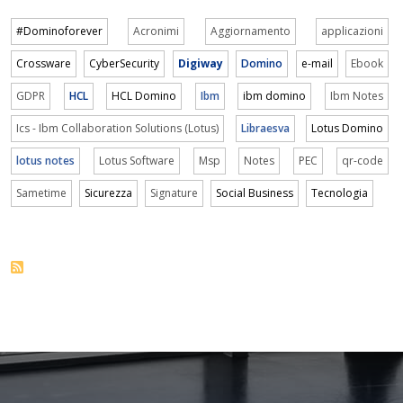
#Dominoforever
Acronimi
Aggiornamento
applicazioni
Crossware
CyberSecurity
Digiway
Domino
e-mail
Ebook
GDPR
HCL
HCL Domino
Ibm
ibm domino
Ibm Notes
Ics - Ibm Collaboration Solutions (Lotus)
Libraesva
Lotus Domino
lotus notes
Lotus Software
Msp
Notes
PEC
qr-code
Sametime
Sicurezza
Signature
Social Business
Tecnologia