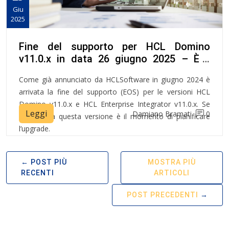
Giu
2025
Fine del supporto per HCL Domino
v11.0.x in data 26 giugno 2025 – È il
momento di pianificare l’upgrade
Come già annunciato da HCLSoftware in giugno 2024 è
arrivata la fine del supporto (EOS) per le versioni HCL
Domino v11.0.x e HCL Enterprise Integrator v11.0.x. Se
Leggi
Damiano Bramati
0
hai ancora questa versione è il momento di pianificare
l’upgrade.
POST PIÙ
MOSTRA PIÙ
RECENTI
ARTICOLI
POST PRECEDENTI