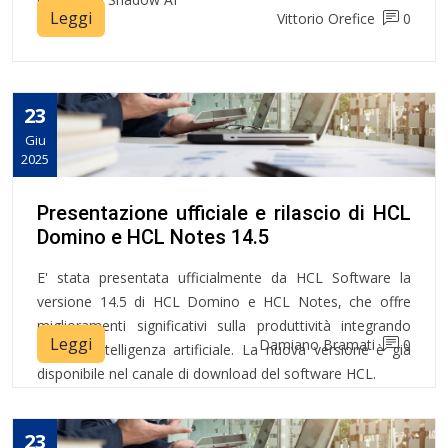
Leggi
Vittorio Orefice
0
23
Giu
2025
Presentazione ufficiale e rilascio di HCL
Domino e HCL Notes 14.5
E' stata presentata ufficialmente da HCL Software la
versione 14.5 di HCL Domino e HCL Notes, che offre
miglioramenti significativi sulla produttività integrando
Leggi
Damiano Bramati
0
l'uso di intelligenza artificiale. La nuova versione è già
disponibile nel canale di download del software HCL.
23