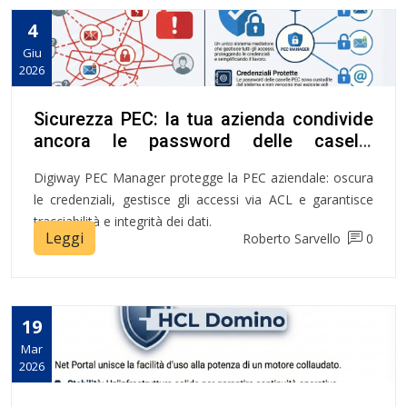
4
Giu
2026
Sicurezza PEC: la tua azienda condivide
ancora le password delle caselle
certificate?
Digiway PEC Manager protegge la PEC aziendale: oscura
le credenziali, gestisce gli accessi via ACL e garantisce
tracciabilità e integrità dei dati.
Leggi
Roberto Sarvello
0
19
Mar
2026