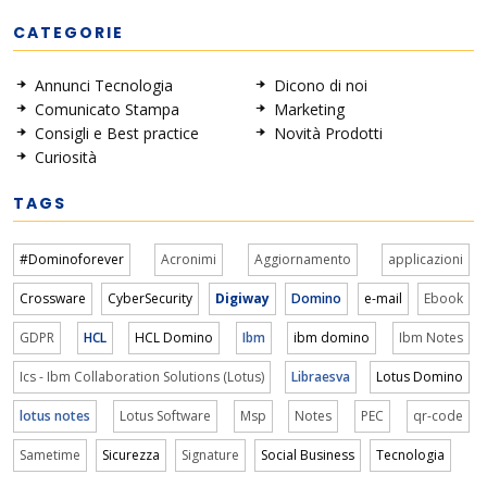
CATEGORIE
Annunci Tecnologia
Dicono di noi
Comunicato Stampa
Marketing
Consigli e Best practice
Novità Prodotti
Curiosità
TAGS
#Dominoforever
Acronimi
Aggiornamento
applicazioni
Crossware
CyberSecurity
Digiway
Domino
e-mail
Ebook
GDPR
HCL
HCL Domino
Ibm
ibm domino
Ibm Notes
Ics - Ibm Collaboration Solutions (Lotus)
Libraesva
Lotus Domino
lotus notes
Lotus Software
Msp
Notes
PEC
qr-code
Sametime
Sicurezza
Signature
Social Business
Tecnologia