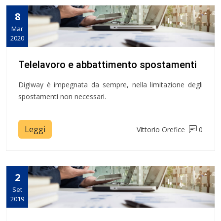
8
Mar
2020
Telelavoro e abbattimento spostamenti
Digiway è impegnata da sempre, nella limitazione degli
spostamenti non necessari.
Leggi
Vittorio Orefice
0
2
Set
2019