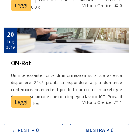
Leggi
Vittorio Orefice
0
Domino,.10.0.x.
20
Lug
2019
ON-Bot
Un interessante fonte di informazioni sulla tua azienda
disponibile 24x7 pronta a rispondere a più domande
contemporaneamente. Il prodotto amico del marketing e
delle risorse umane che non impegna lavoro ICT. Prova il
Leggi
Vittorio Orefice
1
nostro chatbot.
POST PIÙ
MOSTRA PIÙ