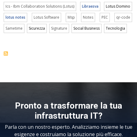
Ics - Ibm Collaboration Solutions (Lotus)
Libraesva
Lotus Domino
lotus notes
Lotus Software
Msp
Notes
PEC
qr-code
Sametime
Sicurezza
Signature
Social Business
Tecnologia
Pronto a trasformare la tua
infrastruttura IT?
Parla con un nostro esperto. Analizziamo insieme le tue
esigenze e costruiamo la soluzione più efficace.